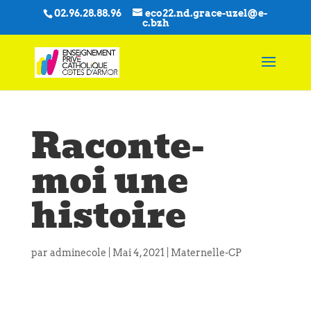
02.96.28.88.96
eco22.nd.grace-uzel@e-
c.bzh
Raconte-
moi une
histoire
par
adminecole
|
Mai 4, 2021
|
Maternelle-CP