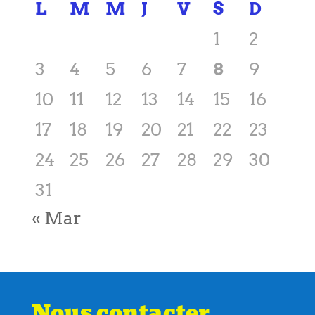
24
25
26
27
28
29
30
31
« Mar
Nous contacter
Ecole Notre Dame
le bourg
22460 Grâce-Uzel
02.96.28.88.96
Email : eco22.nd.grace-