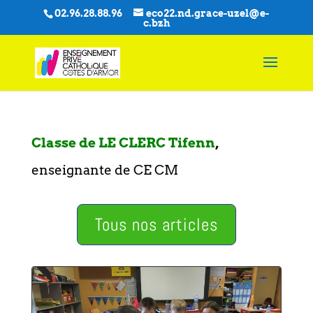
02.96.28.88.96
eco22.nd.grace-uzel@e-
c.bzh
Classe de LE CLERC Tifenn
,
enseignante de CE CM
Tous nos articles