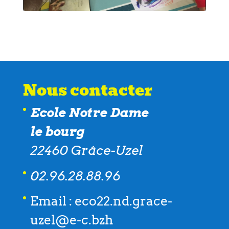
Nous contacter
Ecole Notre Dame
le bourg
22460 Grâce-Uzel
02.96.28.88.96
Email : eco22.nd.grace-
uzel@e-c.bzh