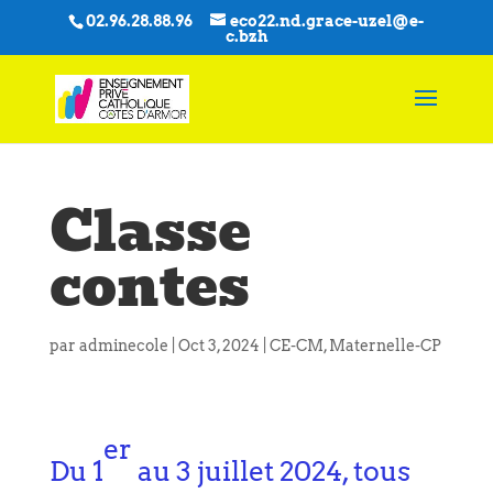
02.96.28.88.96
eco22.nd.grace-uzel@e-
c.bzh
Classe
contes
par
adminecole
|
Oct 3, 2024
|
CE-CM
,
Maternelle-CP
er
Du 1
au 3 juillet 2024, tous