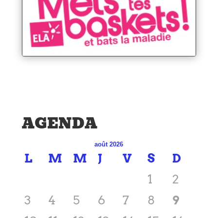
AGENDA
août 2026
L
M
M
J
V
S
D
1
2
3
4
5
6
7
8
9