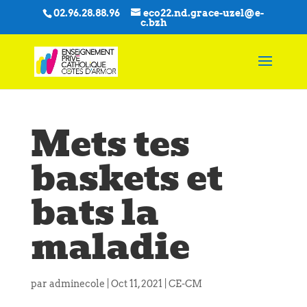
02.96.28.88.96
eco22.nd.grace-uzel@e-
c.bzh
Mets tes
baskets et
bats la
maladie
par
adminecole
|
Oct 11, 2021
|
CE-CM